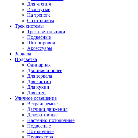
Для чтения
Изогнутые
На треноге
Со столиком
Трек системы
Трек светильники
Подвесные
Шинопровод
Аксессуары
Зеркала
Подсветка
Одинарная
Двойная и более
Для зеркала
Для картин
Для кухни
Для стен
Уличное освещение
Встраиваемые
Датчики движения
Декоративные
Настенно-потолочные
Подвесные
Потолочные
Прожектора