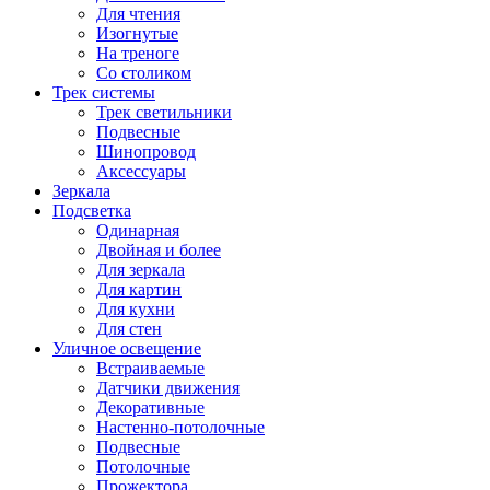
Для чтения
Изогнутые
На треноге
Со столиком
Трек системы
Трек светильники
Подвесные
Шинопровод
Аксессуары
Зеркала
Подсветка
Одинарная
Двойная и более
Для зеркала
Для картин
Для кухни
Для стен
Уличное освещение
Встраиваемые
Датчики движения
Декоративные
Настенно-потолочные
Подвесные
Потолочные
Прожектора