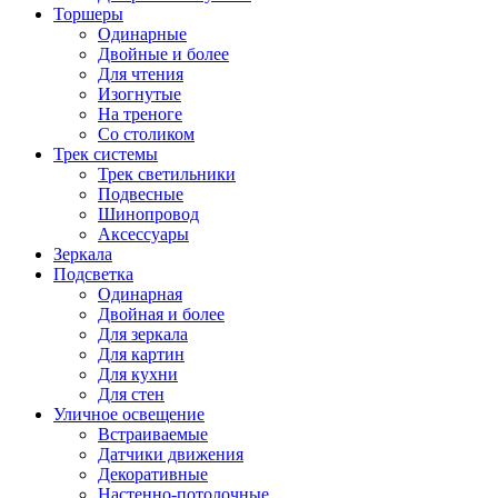
Торшеры
Одинарные
Двойные и более
Для чтения
Изогнутые
На треноге
Со столиком
Трек системы
Трек светильники
Подвесные
Шинопровод
Аксессуары
Зеркала
Подсветка
Одинарная
Двойная и более
Для зеркала
Для картин
Для кухни
Для стен
Уличное освещение
Встраиваемые
Датчики движения
Декоративные
Настенно-потолочные