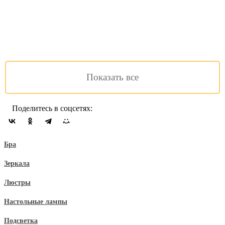
Crystal Lux
EVITA SP63
COPPER/TRANSPARENT
59 900 руб.
Под заказ
Подробнее
Сравнить
Показать все
Поделитесь в соцсетях:
Бра
Зеркала
Люстры
Настольные лампы
Подсветка