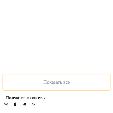
Настольная
лампа ST
Luce Volantino
SL150.304.02
13 900 руб.
Под заказ
Подробнее
Сравнить
Показать все
Поделитесь в соцсетях: