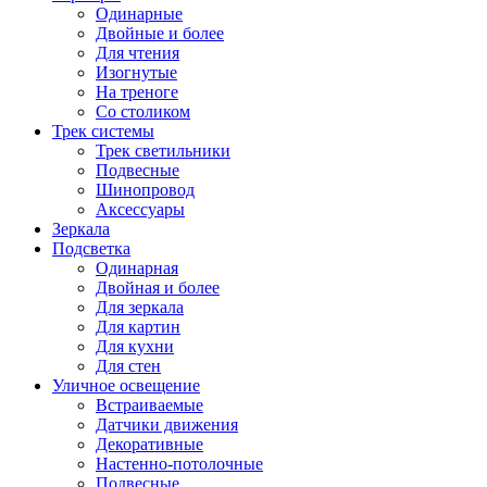
Одинарные
Двойные и более
Для чтения
Изогнутые
На треноге
Со столиком
Трек системы
Трек светильники
Подвесные
Шинопровод
Аксессуары
Зеркала
Подсветка
Одинарная
Двойная и более
Для зеркала
Для картин
Для кухни
Для стен
Уличное освещение
Встраиваемые
Датчики движения
Декоративные
Настенно-потолочные
Подвесные