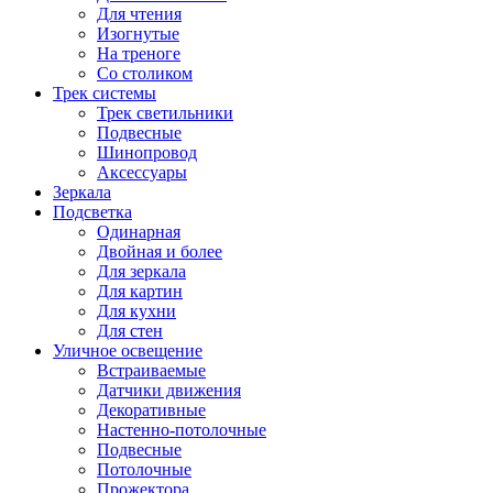
Для чтения
Изогнутые
На треноге
Со столиком
Трек системы
Трек светильники
Подвесные
Шинопровод
Аксессуары
Зеркала
Подсветка
Одинарная
Двойная и более
Для зеркала
Для картин
Для кухни
Для стен
Уличное освещение
Встраиваемые
Датчики движения
Декоративные
Настенно-потолочные
Подвесные
Потолочные
Прожектора