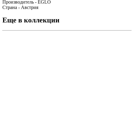
Производитель - EGLO
Страна - Австрия
Еще в коллекции
Подвесной
светильник
Eglo
Claverdon
43252
5 990 руб.
Под заказ
Подробнее
Сравнить