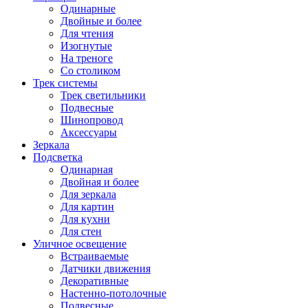
Одинарные
Двойные и более
Для чтения
Изогнутые
На треноге
Со столиком
Трек системы
Трек светильники
Подвесные
Шинопровод
Аксессуары
Зеркала
Подсветка
Одинарная
Двойная и более
Для зеркала
Для картин
Для кухни
Для стен
Уличное освещение
Встраиваемые
Датчики движения
Декоративные
Настенно-потолочные
Подвесные